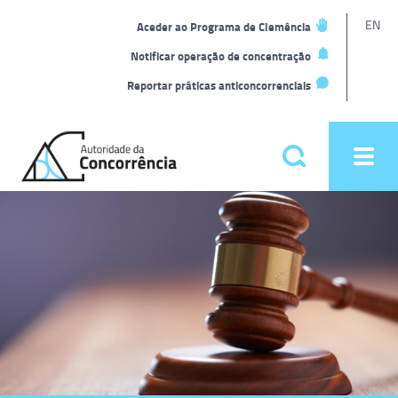
L
EN
Aceder ao Programa de Clemência
t
Notificar operação de concentração
Reportar práticas anticoncorrenciais
Back
to
Pesquisar
Ope
home
men
Menu
Homepage
principal