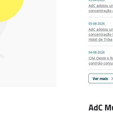
AdC adotou um
concentração 4
05-08-2026
AdC adotou um
concentração 5
Hotel de Tróia
04-08-2026
CIM Oeste e Ro
controlo conju
Ver mais
AdC M