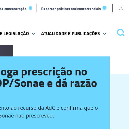
L
EN
 de concentração
Reportar práticas anticoncorrenciais
t
E LEGISLAÇÃO
ATUALIDADE E PUBLICAÇÕES
Pes
oga prescrição no
DP/Sonae e dá razão
nto ao recurso da AdC e confirma que o
Sonae não prescreveu.