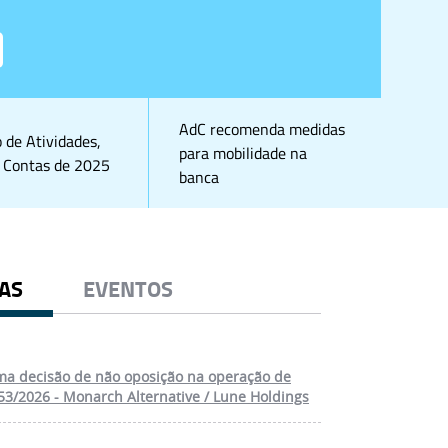
AdC recomenda medidas
o de Atividades,
para mobilidade na
 Contas de 2025
banca
IAS
EVENTOS
a decisão de não oposição na operação de
53/2026 - Monarch Alternative / Lune Holdings