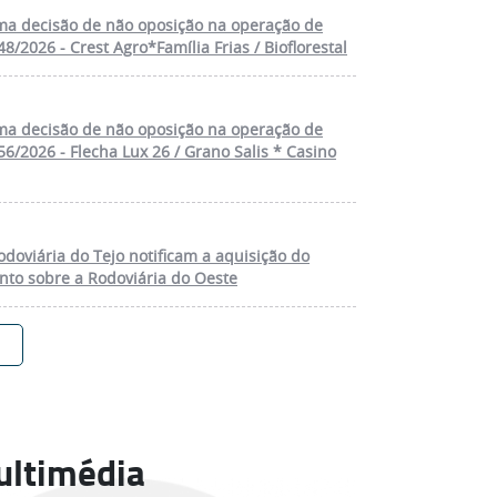
a decisão de não oposição na operação de
8/2026 - Crest Agro*Família Frias / Bioflorestal
a decisão de não oposição na operação de
6/2026 - Flecha Lux 26 / Grano Salis * Casino
doviária do Tejo notificam a aquisição do
nto sobre a Rodoviária do Oeste
ultimédia