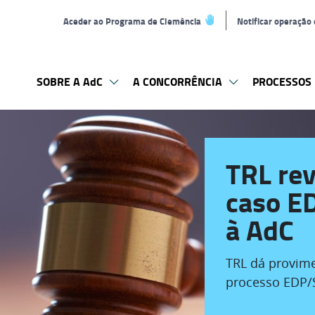
Aceder ao Programa de Clemência
Notificar operação
SOBRE A AdC
A CONCORRÊNCIA
PROCESSOS 
TRL rev
caso E
à AdC
TRL dá provime
processo EDP/