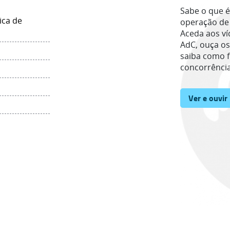
Sabe o que é
ica de
operação de
Aceda aos ví
AdC, ouça os
saiba como 
concorrência
Ver e ouvir