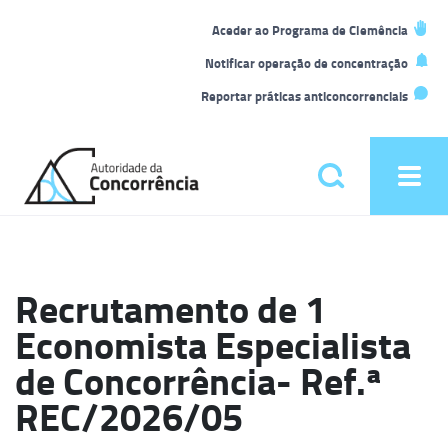
L
Aceder ao Programa de Clemência
t
Notificar operação de concentração
Reportar práticas anticoncorrenciais
Back
to
Pesquisar
Ope
home
men
Menu
principal
Recrutamento de 1
Economista Especialista
de Concorrência- Ref.ª
REC/2026/05