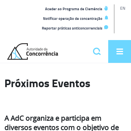
L
EN
Aceder ao Programa de Clemência
t
Notificar operação de concentração
Reportar práticas anticoncorrenciais
Back
to
Pesquisar
Ope
home
men
Menu
principal
Próximos Eventos
A AdC organiza e participa em
diversos eventos com o objetivo de