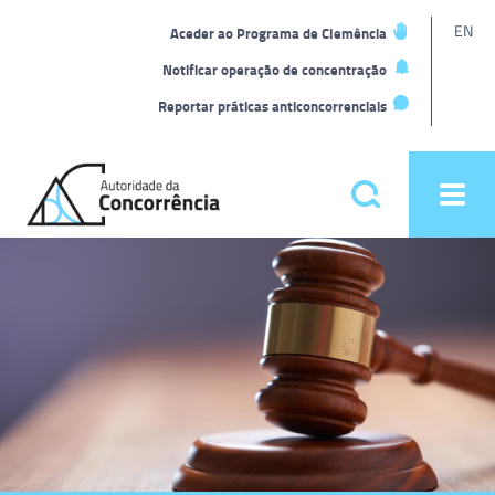
L
EN
Aceder ao Programa de Clemência
t
Notificar operação de concentração
Reportar práticas anticoncorrenciais
Back
to
Pesquisar
Ope
home
men
Menu
Homepage
principal