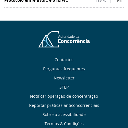
Protocolo entre a AdC e o IMPIC
139 kb
PDF
Sobre
Contactos
nós
Perguntas frequentes
Newsletter
Links
STEP
úteis
Notificar operação de concentração
Reportar práticas anticoncorrenciais
Menu
Sobre a acessibilidade
de
Termos & Condições