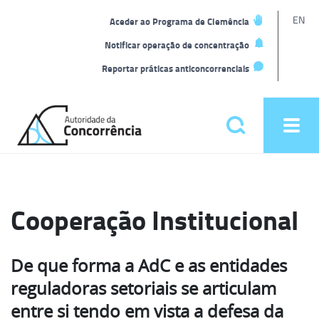
L
EN
Aceder ao Programa de Clemência
t
Notificar operação de concentração
Reportar práticas anticoncorrenciais
Back
to
Pesquisar
Ope
home
men
Menu
principal
Cooperação Institucional
De que forma a AdC e as entidades
reguladoras setoriais se articulam
entre si tendo em vista a defesa da