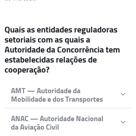
Quais as entidades reguladoras
setoriais com as quais a
Autoridade da Concorrência tem
estabelecidas relações de
cooperação?
AMT — Autoridade da
Mobilidade e dos Transportes
Regula e fiscaliza o
setor da mobilidade
e
ANAC — Autoridade Nacional
dos transportes terrestres, fluviais,
da Aviação Civil
ferroviários, e respetivas infraestruturas, e a