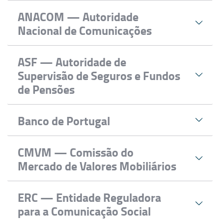
Regula, fiscaliza e supervisiona o
setor da
atividade económica no setor dos portos
ANACOM — Autoridade
aviação civil
.
comerciais e transportes marítimos.
Nacional de Comunicações
Regula o
setor das comunicações
,
ASF — Autoridade de
comunicações eletrónicas e postais.
Supervisão de Seguros e Fundos
de Pensões
Assegura o bom funcionamento do
mercado
Banco de Portugal
segurador
e fundos de pensões em
Portugal.
Assegura a
manutenção da estabilidade dos
CMVM — Comissão do
preços
e a promoção da estabilidade do
Mercado de Valores Mobiliários
sistema financeiro.
Supervisiona e regula os
mercados de
ERC — Entidade Reguladora
instrumentos financeiros
, assim como os
para a Comunicação Social