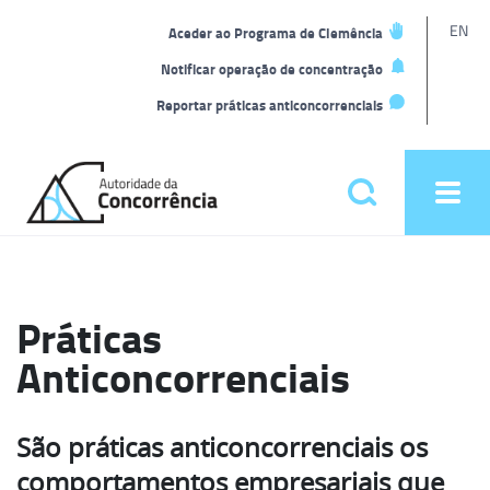
L
EN
Aceder ao Programa de Clemência
t
Notificar operação de concentração
Reportar práticas anticoncorrenciais
Back
to
Pesquisar
Ope
home
men
Menu
principal
Práticas
Anticoncorrenciais
São práticas anticoncorrenciais os
comportamentos empresariais que