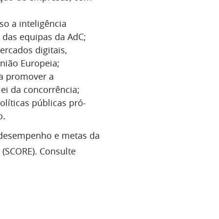
so a inteligência
te das equipas da AdC;
rcados digitais,
nião Europeia;
ra promover a
ei da concorrência;
líticas públicas pró-
o
.
e desempenho e metas da
 (SCORE). Consulte