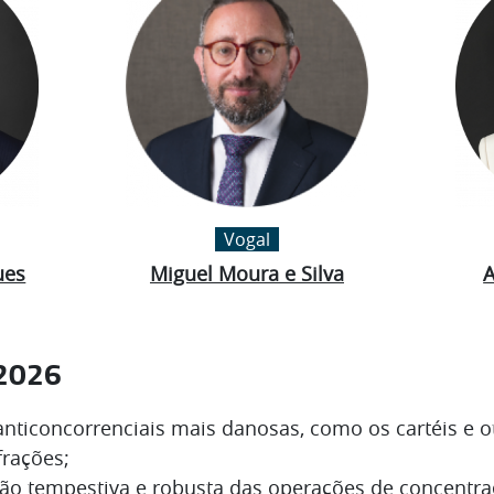
Vogal
ues
Miguel Moura e Silva
A
 2026
 anticoncorrenciais mais danosas, como os cartéis e o
frações;
ção tempestiva e robusta das operações de concentr