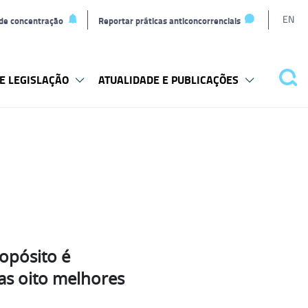
L
EN
 de concentração
Reportar práticas anticoncorrenciais
t
E LEGISLAÇÃO
ATUALIDADE E PUBLICAÇÕES
Pes
opósito é
 as oito melhores