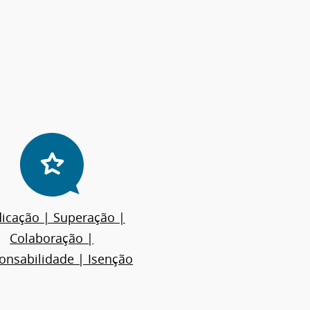
icação | Superação |
Colaboração |
onsabilidade | Isenção