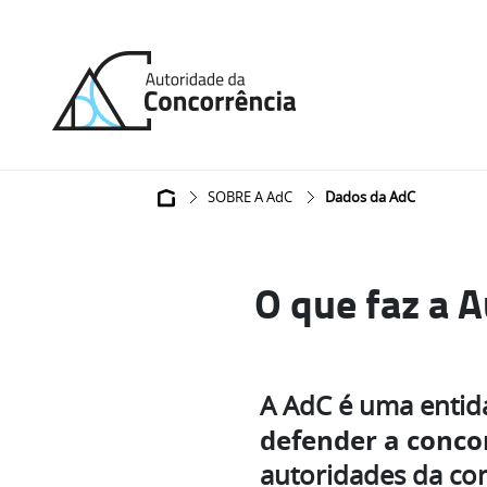
Back
to
home
Navegação
SOBRE A AdC
Dados da AdC
estrutural
O que faz a 
A AdC é uma entid
defender a conco
autoridades da con