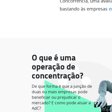
Concorrência, uma avali
bastando às empresas
e
O que é uma
operação de
concentração?
De que forma é que a junção de
duas ou mais empresas pode
beneficiar ou prejudicar o
mercado? E como pode atuar a
AdC?