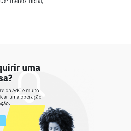
erimento inicial,
quirir uma
sa?
ite da AdC é muito
ficar uma operação
ação.