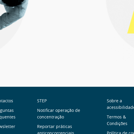
obre
Links
Menu
tactos
STEP
Sobre a
acessibilidad
ós
rguntas
úteis
Notificar operação de
de
quentes
concentração
Termos &
Rodap
Condições
sletter
Reportar práticas
anticoncorrenciais
Política de co