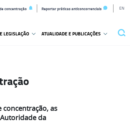
L
EN
 de concentração
Reportar práticas anticoncorrenciais
t
E LEGISLAÇÃO
ATUALIDADE E PUBLICAÇÕES
Pes
tração
 concentração, as
à Autoridade da