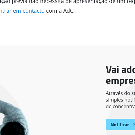
ação prévia não necessita de apresentação de um requ
ntrar em contacto
com a AdC.
Vai ad
empre
Através do s
simples noti
de concentr
Notificar