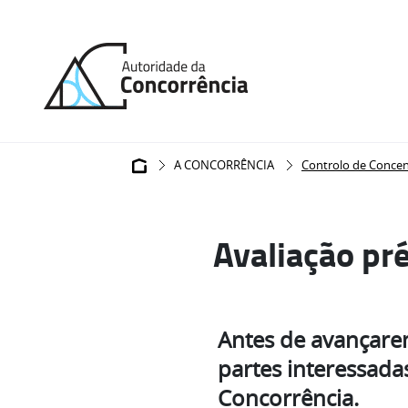
Back
to
home
Navegação
A CONCORRÊNCIA
Controlo de Conce
estrutural
Avaliação pr
Antes de avançare
partes interessada
Concorrência.