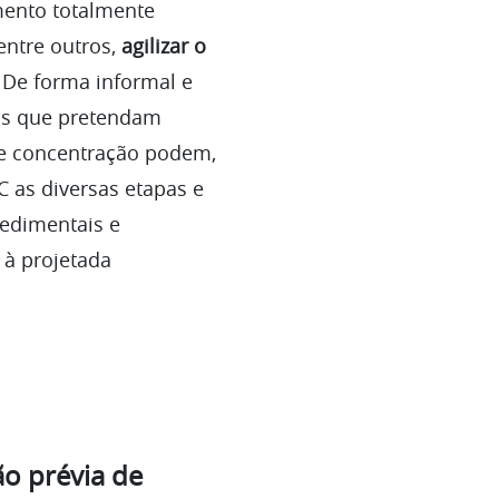
mento totalmente
 entre outros,
agilizar o
. De forma informal e
as que pretendam
de concentração podem,
C as diversas etapas e
cedimentais e
 à projetada
ão prévia de