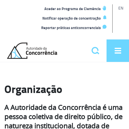
L
EN
Aceder ao Programa de Clemência
t
Notificar operação de concentração
Reportar práticas anticoncorrenciais
Back
to
Pesquisar
Ope
home
men
Menu
principal
Organização
A Autoridade da Concorrência é uma
pessoa coletiva de direito público, de
natureza institucional, dotada de