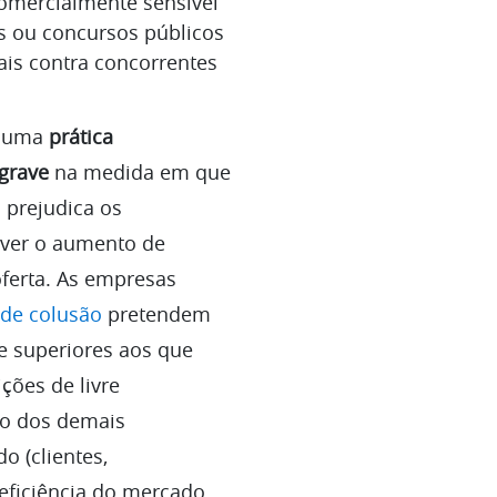
omercialmente sensível
s ou concursos públicos
ais contra concorrentes
e uma
prática
 grave
na medida em que
l prejudica os
ver o aumento de
 oferta. As empresas
 de colusão
pretendem
e superiores aos que
ções de livre
zo dos demais
o (clientes,
eficiência do mercado