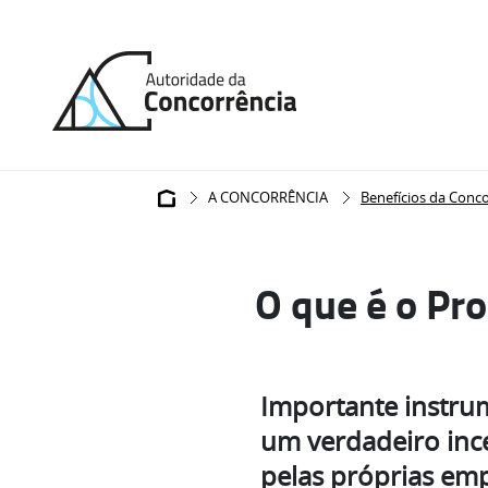
Back
to
home
Navegação
A CONCORRÊNCIA
Benefícios da Conco
estrutural
O que é o Pr
Importante instrum
um verdadeiro ince
pelas próprias emp