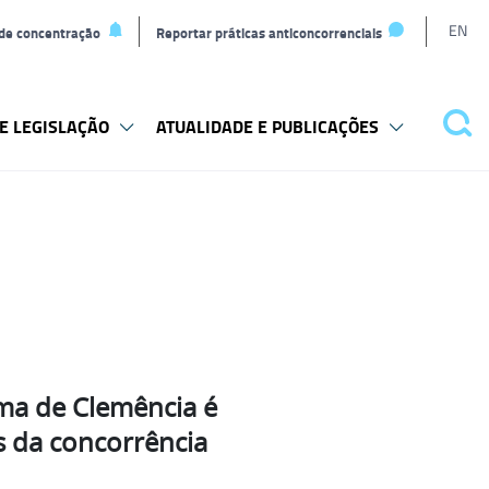
L
EN
 de concentração
Reportar práticas anticoncorrenciais
t
E LEGISLAÇÃO
ATUALIDADE E PUBLICAÇÕES
Pes
ama de Clemência é
s da concorrência