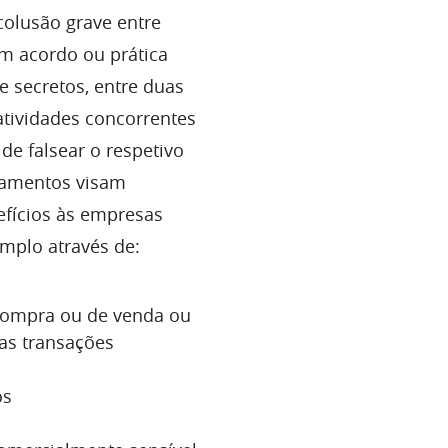
olusão grave entre
m acordo ou prática
 secretos, entre duas
tividades concorrentes
 de falsear o respetivo
tamentos visam
efícios às empresas
emplo através de:
 compra ou de venda ou
as transações
o
os