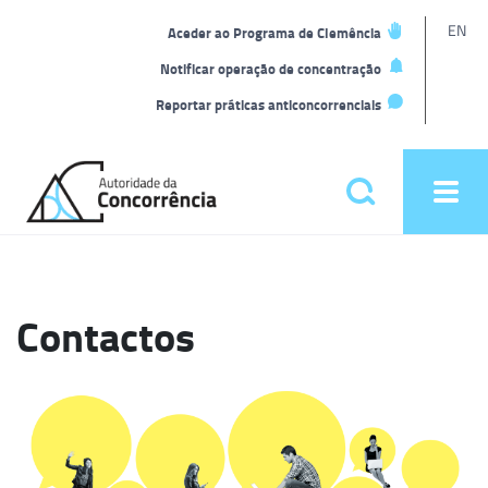
L
EN
Aceder ao Programa de Clemência
t
Notificar operação de concentração
Reportar práticas anticoncorrenciais
Back
to
Pesquisar
Ope
home
men
Menu
principal
Contactos