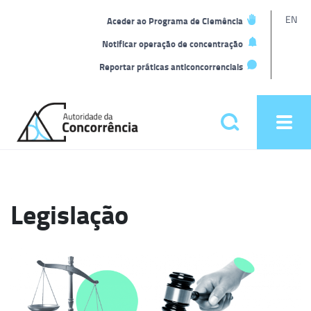
L
EN
Aceder ao Programa de Clemência
t
Notificar operação de concentração
Reportar práticas anticoncorrenciais
Back
to
Pesquisar
Ope
home
men
Menu
principal
Legislação