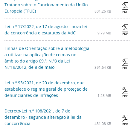
Tratado sobre o Funcionamento da União
Europeia (TFUE)
801.26 KB
PDF
Lei n.º 17/2022, de 17 de agosto - nova lei
da concorrência e estatutos da AdC
9.79 MB
PDF
Linhas de Orientação sobre a metodologia
a utilizar na aplicação de coimas no
âmbito do artigo 69.º, N.º8 da Lei
N.º19/2012, de 8 de maio
391.64 KB
PDF
Lei n.º 93/2021, de 20 de dezembro, que
estabelece o regime geral de proteção de
denunciantes de infrações
1.23 MB
PDF
Decreto-Lei n.º 108/2021, de 7 de
dezembro - segunda alteração à lei da
concorrência
481.08 KB
PDF