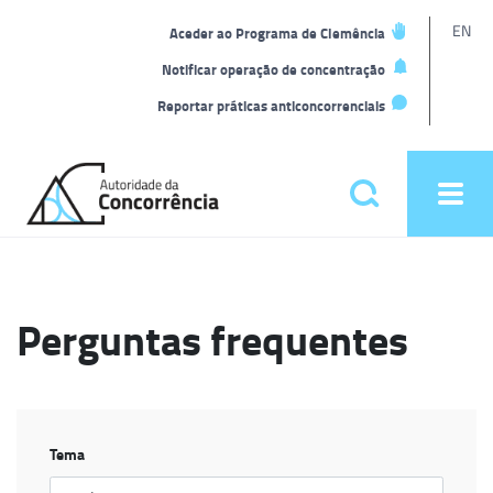
L
EN
Aceder ao Programa de Clemência
t
Notificar operação de concentração
Reportar práticas anticoncorrenciais
Back
to
Pesquisar
Ope
home
men
Menu
principal
Perguntas frequentes
Tema