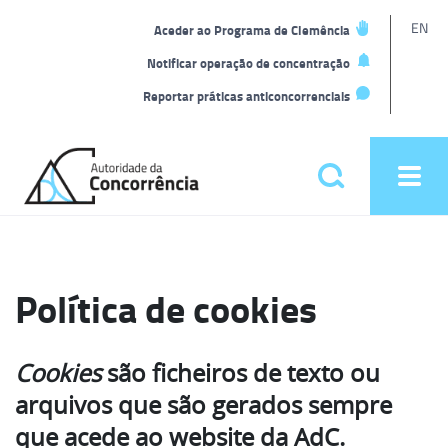
L
EN
Aceder ao Programa de Clemência
t
Notificar operação de concentração
Reportar práticas anticoncorrenciais
Back
to
Pesquisar
Ope
home
men
Menu
principal
Política de cookies
Cookies
são ficheiros de texto ou
arquivos que são gerados sempre
que acede ao website da AdC.