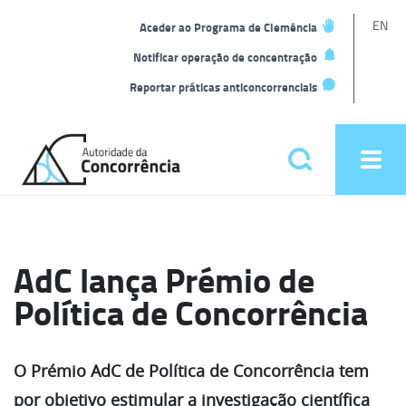
L
EN
Aceder ao Programa de Clemência
t
Notificar operação de concentração
Reportar práticas anticoncorrenciais
Back
to
Pesquisar
Ope
home
men
Menu
principal
AdC lança Prémio de
Política de Concorrência
O Prémio AdC de Política de Concorrência tem
por objetivo estimular a investigação científica