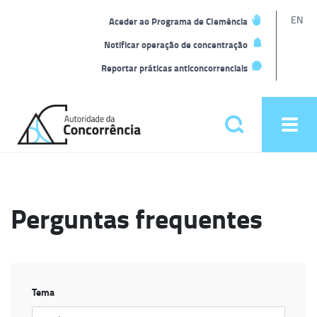
L
EN
Aceder ao Programa de Clemência
t
Notificar operação de concentração
Reportar práticas anticoncorrenciais
Back
to
Pesquisar
Ope
home
men
Menu
principal
Perguntas frequentes
Tema