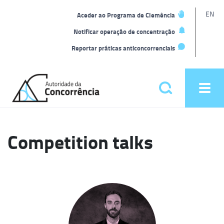
L
EN
Aceder ao Programa de Clemência
t
Notificar operação de concentração
Reportar práticas anticoncorrenciais
Back
to
Pesquisar
Ope
home
men
Menu
principal
Competition talks