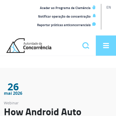
L
EN
Aceder ao Programa de Clemência
t
Notificar operação de concentração
Reportar práticas anticoncorrenciais
Back
to
Pesquisar
Ope
home
men
Menu
principal
26
mai 2026
Webinar
How Android Auto