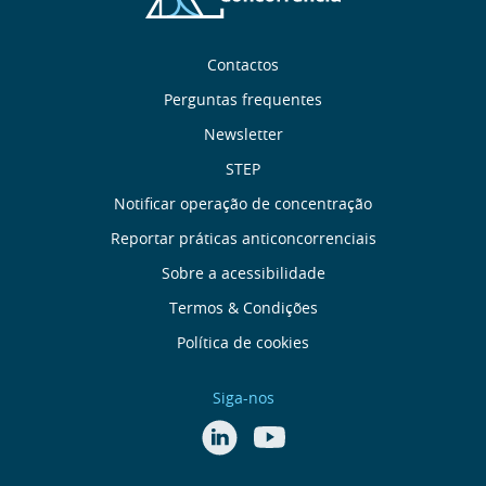
mais eficiente afetação dos recursos
autónoma (pleno exercício)
públicos e o objetivo de “mais e melhor por
Sobre
Contactos
menos” da contratação pública, em prejuízo
nós
Perguntas frequentes
dos consumidores e dos contribuintes.
Newsletter
Links
STEP
úteis
Notificar operação de concentração
Reportar práticas anticoncorrenciais
Menu
Sobre a acessibilidade
de
Termos & Condições
Política de cookies
Rodapé
Siga-nos