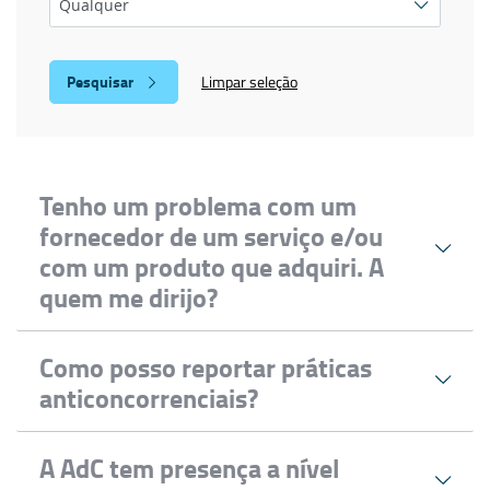
Limpar seleção
Tenho um problema com um
fornecedor de um serviço e/ou
com um produto que adquiri. A
quem me dirijo?
A Autoridade da Concorrência
Como posso reportar práticas
anticoncorrenciais?
Na relação dos consumidores com os seus
fornecedores de bens ou prestadores de
Práticas Anticoncorrenciais
A AdC tem presença a nível
serviços são, por vezes, identificadas