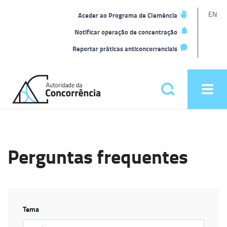
L
EN
Aceder ao Programa de Clemência
t
Notificar operação de concentração
Reportar práticas anticoncorrenciais
Back
to
Pesquisar
Ope
home
men
Menu
principal
Perguntas frequentes
Tema