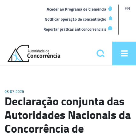
L
EN
Aceder ao Programa de Clemência
t
Notificar operação de concentração
Reportar práticas anticoncorrenciais
Back
to
Pesquisar
Ope
home
men
Menu
principal
03-07-2026
Declaração conjunta das
Autoridades Nacionais da
Concorrência de