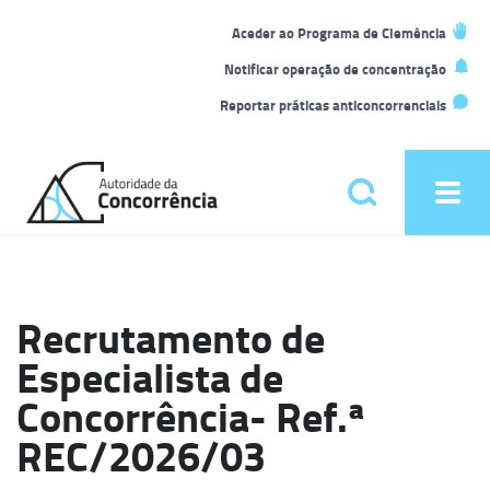
L
Aceder ao Programa de Clemência
t
Notificar operação de concentração
Reportar práticas anticoncorrenciais
Back
to
Pesquisar
Ope
home
men
Menu
principal
Recrutamento de
Especialista de
Concorrência- Ref.ª
REC/2026/03