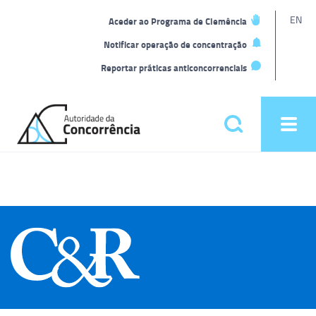
L
EN
Aceder ao Programa de Clemência
t
Notificar operação de concentração
Reportar práticas anticoncorrenciais
Back
to
Pesquisar
Ope
home
men
Menu
principal