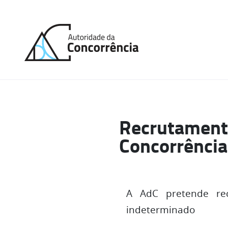
Back
to
home
Recrutamento
Concorrênci
A AdC pretende rec
indeterminado