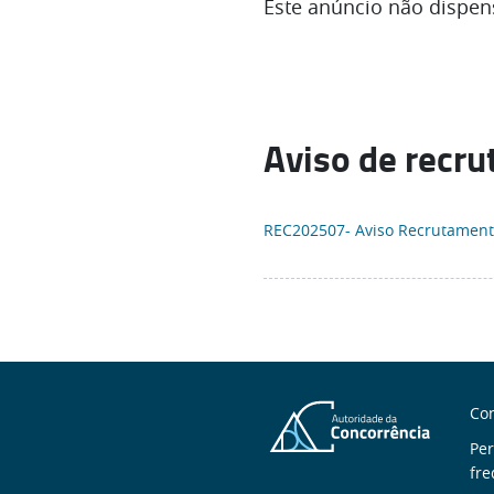
Este anúncio não dispen
Aviso de recr
REC202507- Aviso Recrutamen
S
Con
n
Pe
fre