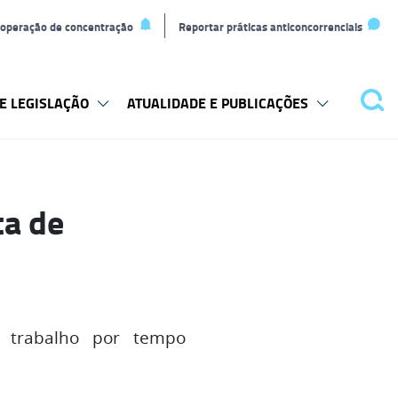
L
r operação de concentração
Reportar práticas anticoncorrenciais
t
E LEGISLAÇÃO
ATUALIDADE E PUBLICAÇÕES
Pes
ta de
e trabalho por tempo