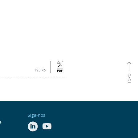
193 kb
PDF
TOPO
Siga-nos
e