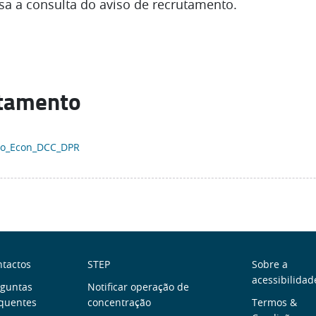
sa a consulta do aviso de recrutamento.
utamento
to_Econ_DCC_DPR
obre
Links
Menu
tactos
STEP
Sobre a
acessibilidad
ós
rguntas
úteis
Notificar operação de
de
quentes
concentração
Termos &