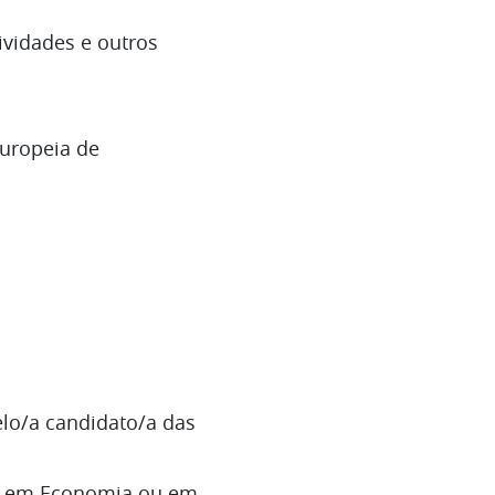
ividades e outros
Europeia de
lo/a candidato/a das
o) em Economia ou em