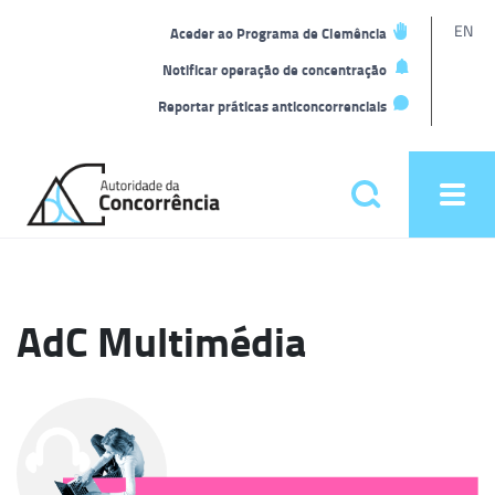
L
EN
Aceder ao Programa de Clemência
t
Notificar operação de concentração
Reportar práticas anticoncorrenciais
Back
to
Pesquisar
Ope
home
men
Menu
principal
AdC Multimédia