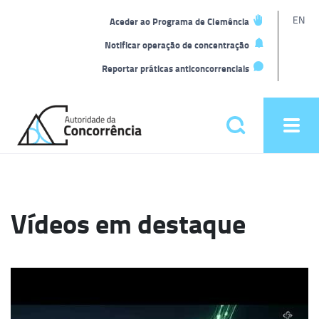
L
EN
Aceder ao Programa de Clemência
t
Notificar operação de concentração
Reportar práticas anticoncorrenciais
Back
to
Pesquisar
Ope
home
men
Menu
principal
Vídeos em destaque