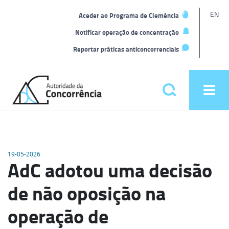
L
EN
Aceder ao Programa de Clemência
t
Notificar operação de concentração
Reportar práticas anticoncorrenciais
Back
to
Pesquisar
Ope
home
men
Menu
principal
19-05-2026
AdC adotou uma decisão
de não oposição na
operação de