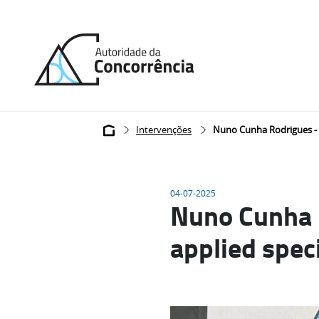
Back
to
home
Breadcrumb
Intervenções
Nuno Cunha Rodrigues - H
04-07-2025
Nuno Cunha 
applied spec