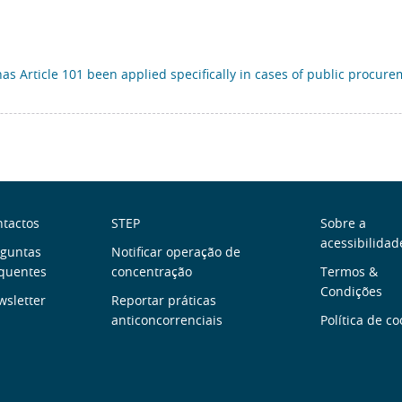
 Article 101 been applied specifically in cases of public procur
obre
Links
Menu
tactos
STEP
Sobre a
acessibilidad
ós
rguntas
úteis
Notificar operação de
de
quentes
concentração
Termos &
Rodap
Condições
sletter
Reportar práticas
anticoncorrenciais
Política de co