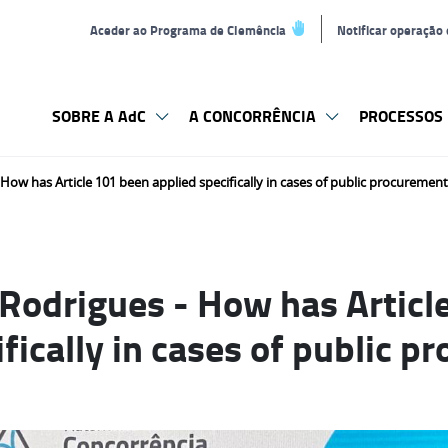
Aceder ao Programa de Clemência
Notificar operação
SOBRE A AdC
A CONCORRÊNCIA
PROCESSOS 
ow has Article 101 been applied specifically in cases of public procurement
Rodrigues - How has Articl
ifically in cases of public 