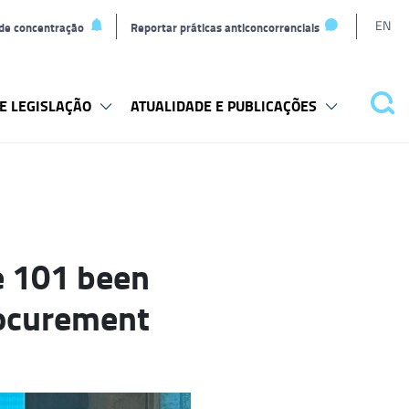
L
EN
 de concentração
Reportar práticas anticoncorrenciais
t
E LEGISLAÇÃO
ATUALIDADE E PUBLICAÇÕES
Pes
e 101 been
procurement