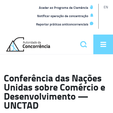
L
EN
Aceder ao Programa de Clemência
t
Notificar operação de concentração
Reportar práticas anticoncorrenciais
Back
to
Pesquisar
Ope
home
men
Menu
principal
Conferência das Nações
Unidas sobre Comércio e
Desenvolvimento —
UNCTAD