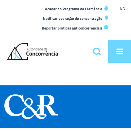
L
EN
Aceder ao Programa de Clemência
t
Notificar operação de concentração
Reportar práticas anticoncorrenciais
Back
to
Pesquisar
Ope
home
men
Menu
principal