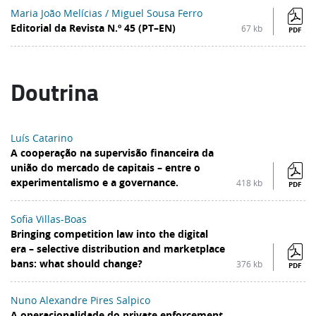
Maria João Melícias / Miguel Sousa Ferro
Editorial da Revista N.º 45 (PT–EN)
67 kb
PDF
Doutrina
Luís Catarino
A cooperação na supervisão financeira da
união do mercado de capitais – entre o
experimentalismo e a governance.
418 kb
PDF
Sofia Villas-Boas
Bringing competition law into the digital
era – selective distribution and marketplace
bans: what should change?
376 kb
PDF
Nuno Alexandre Pires Salpico
A operacionalidade do private enforcement