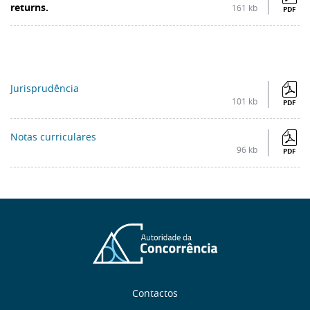
returns.
161 kb
PDF
Jurisprudência
101 kb
PDF
Notas curriculares
96 kb
PDF
Sobre
Contactos