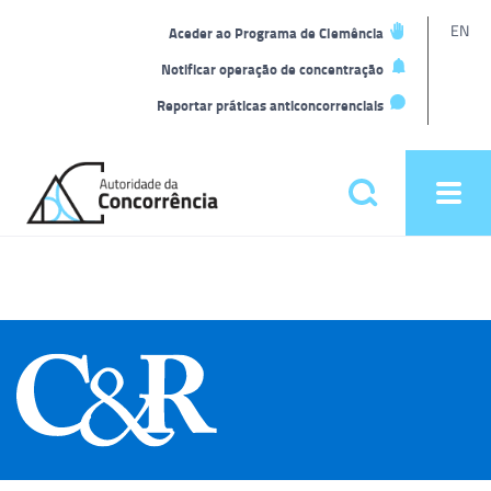
L
EN
Aceder ao Programa de Clemência
t
Notificar operação de concentração
Reportar práticas anticoncorrenciais
Back
to
Pesquisar
Ope
home
men
Menu
principal