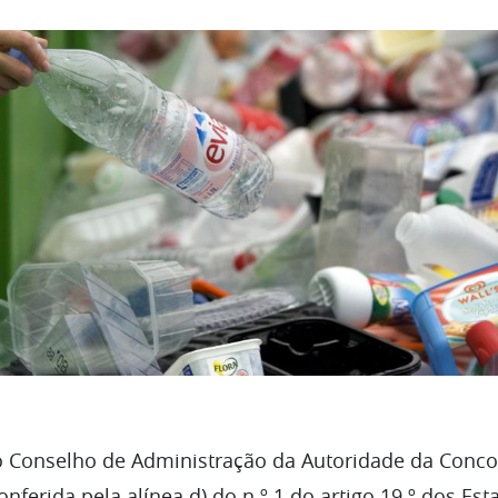
 o Conselho de Administração da Autoridade da Conco
nferida pela alínea d) do n.º 1 do artigo 19.º dos Est