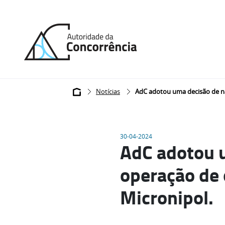
Back
to
home
Breadcrumb
Notícias
AdC adotou uma decisão de nã
30-04-2024
AdC adotou 
operação de 
Micronipol.