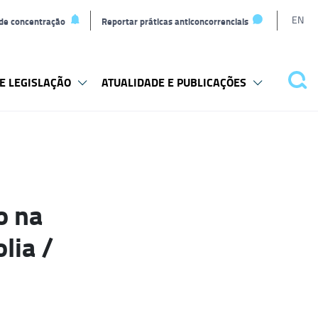
L
EN
 de concentração
Reportar práticas anticoncorrenciais
t
E LEGISLAÇÃO
ATUALIDADE E PUBLICAÇÕES
Pes
o na
lia /