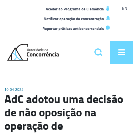
L
EN
Aceder ao Programa de Clemência
t
Notificar operação de concentração
Reportar práticas anticoncorrenciais
Back
to
Pesquisar
Ope
home
men
Menu
principal
10-04-2025
AdC adotou uma decisão
de não oposição na
operação de