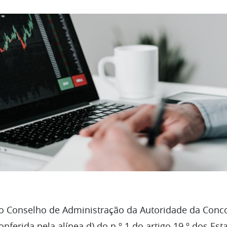
 o Conselho de Administração da Autoridade da Conco
nferida pela alínea d) do n.º 1 do artigo 19.º dos Est