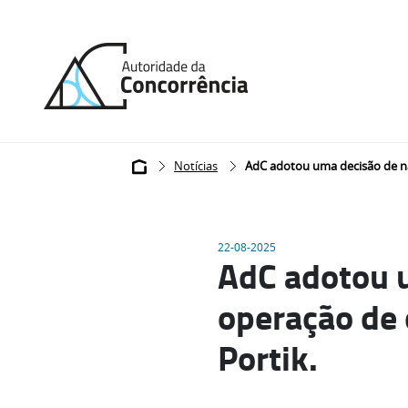
Back
to
home
Breadcrumb
Notícias
AdC adotou uma decisão de nã
22-08-2025
AdC adotou 
operação de
Portik.