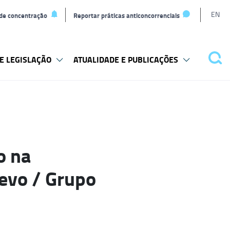
L
EN
 de concentração
Reportar práticas anticoncorrenciais
t
E LEGISLAÇÃO
ATUALIDADE E PUBLICAÇÕES
Pes
o na
evo / Grupo