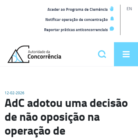
L
EN
Aceder ao Programa de Clemência
t
Notificar operação de concentração
Reportar práticas anticoncorrenciais
Back
to
Pesquisar
Ope
home
men
Menu
principal
12-02-2026
AdC adotou uma decisão
de não oposição na
operação de