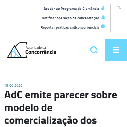
L
EN
Aceder ao Programa de Clemência
t
Notificar operação de concentração
Reportar práticas anticoncorrenciais
Back
to
Pesquisar
Ope
home
men
Menu
principal
19-06-2026
AdC emite parecer sobre
modelo de
comercialização dos