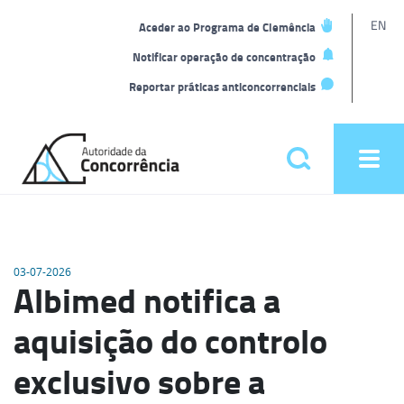
L
EN
Aceder ao Programa de Clemência
t
Notificar operação de concentração
Reportar práticas anticoncorrenciais
Back
to
Pesquisar
Ope
home
men
Menu
principal
03-07-2026
Albimed notifica a
aquisição do controlo
exclusivo sobre a