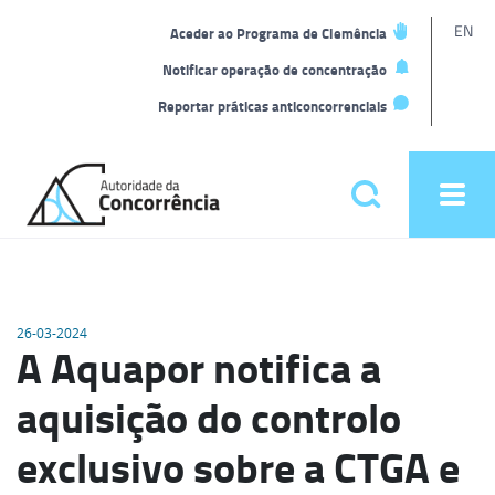
L
EN
Aceder ao Programa de Clemência
t
Notificar operação de concentração
Reportar práticas anticoncorrenciais
Back
to
Pesquisar
Ope
home
men
Menu
principal
26-03-2024
A Aquapor notifica a
aquisição do controlo
exclusivo sobre a CTGA e