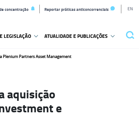
L
EN
 de concentração
Reportar práticas anticoncorrenciais
t
E LEGISLAÇÃO
ATUALIDADE E PUBLICAÇÕES
Pes
 e a Plenium Partners Asset Management
a aquisição
Investment e