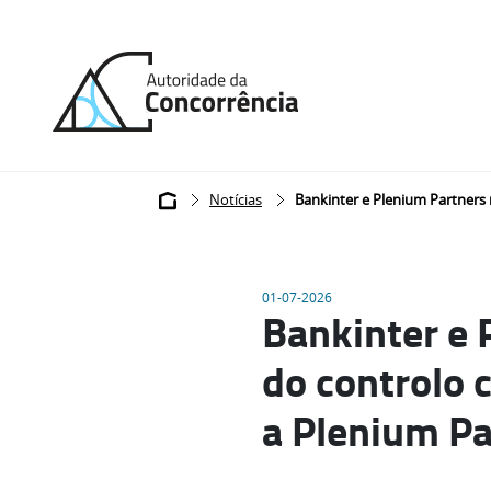
Back
to
home
Breadcrumb
Notícias
Bankinter e Plenium Partners
01-07-2026
Bankinter e 
do controlo 
a Plenium P