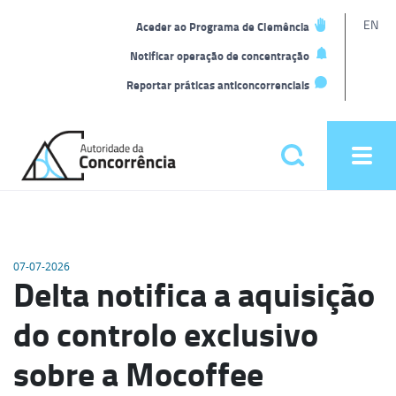
L
EN
Aceder ao Programa de Clemência
t
Notificar operação de concentração
Reportar práticas anticoncorrenciais
Back
to
Pesquisar
Ope
home
men
Menu
principal
07-07-2026
Delta notifica a aquisição
do controlo exclusivo
sobre a Mocoffee