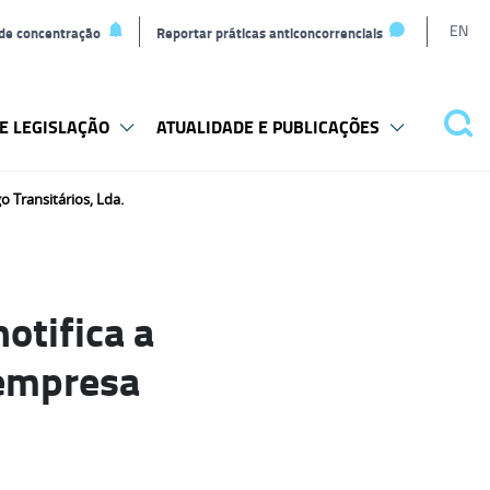
L
EN
 de concentração
Reportar práticas anticoncorrenciais
t
E LEGISLAÇÃO
ATUALIDADE E PUBLICAÇÕES
Pes
o Transitários, Lda.
otifica a
 empresa