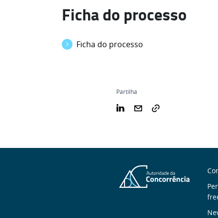
Ficha do processo
Ficha do processo
Partilha
S
Con
n
Pe
fre
New