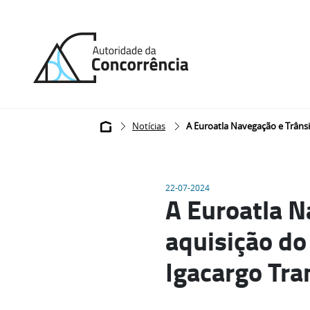
Back
to
home
Breadcrumb
Notícias
A Euroatla Navegação e Trânsit
22-07-2024
A Euroatla Na
aquisição do
Igacargo Tran