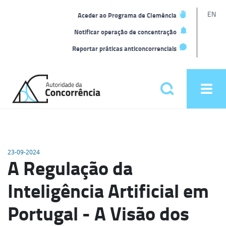
L
EN
Aceder ao Programa de Clemência
t
Notificar operação de concentração
Reportar práticas anticoncorrenciais
Back
to
Pesquisar
Ope
home
men
Menu
principal
23-09-2024
A Regulação da
Inteligência Artificial em
Portugal - A Visão dos