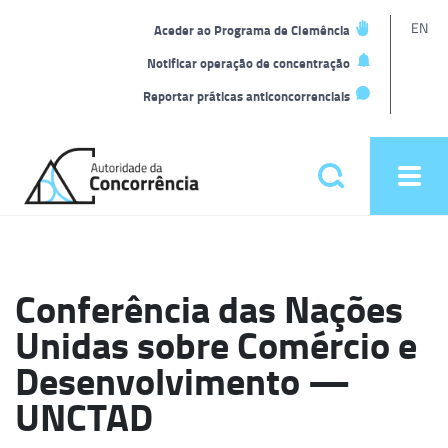
L
EN
Aceder ao Programa de Clemência
t
Notificar operação de concentração
Reportar práticas anticoncorrenciais
Back
to
Pesquisar
Ope
home
men
Menu
principal
Conferência das Nações
Unidas sobre Comércio e
Desenvolvimento —
UNCTAD