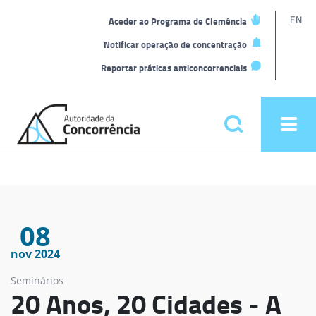
L
EN
Aceder ao Programa de Clemência
t
Notificar operação de concentração
Reportar práticas anticoncorrenciais
Back
to
Pesquisar
Ope
home
men
Menu
principal
08
nov 2024
Seminários
20 Anos, 20 Cidades - A