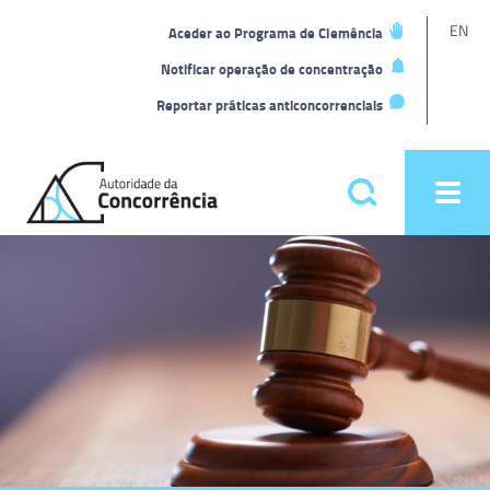
L
EN
Aceder ao Programa de Clemência
t
Notificar operação de concentração
Reportar práticas anticoncorrenciais
Back
to
Pesquisar
Ope
home
men
Menu
Homepage
principal