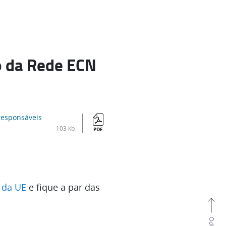
o da Rede ECN
responsáveis
103 kb
PDF
l da UE
e fique a par das
TOPO