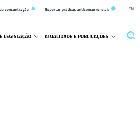
L
EN
 de concentração
Reportar práticas anticoncorrenciais
t
E LEGISLAÇÃO
ATUALIDADE E PUBLICAÇÕES
Pes