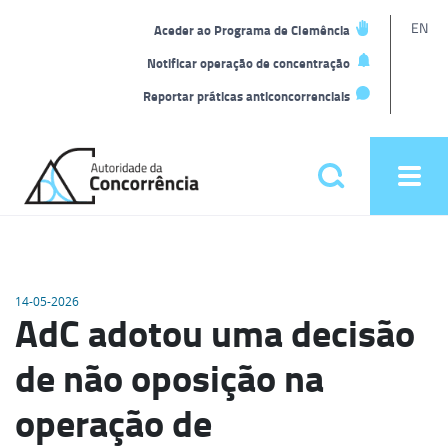
L
EN
Aceder ao Programa de Clemência
t
Notificar operação de concentração
Reportar práticas anticoncorrenciais
Back
to
Pesquisar
Ope
home
men
Menu
principal
14-05-2026
AdC adotou uma decisão
de não oposição na
operação de