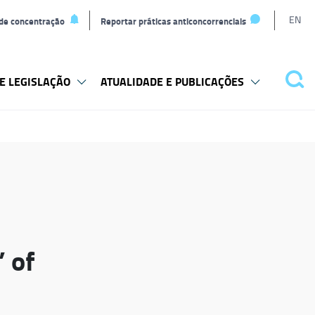
L
EN
 de concentração
Reportar práticas anticoncorrenciais
t
E LEGISLAÇÃO
ATUALIDADE E PUBLICAÇÕES
Pes
’ of