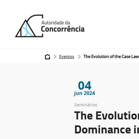
Back
to
home
Breadcrumb
Eventos
The Evolution of the Case La
04
jun 2024
Seminários
The Evolutio
Dominance i