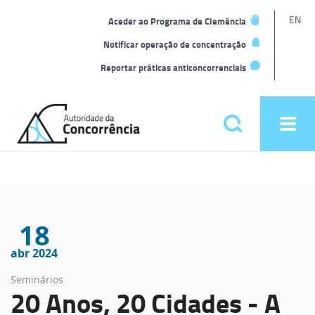
L
EN
Aceder ao Programa de Clemência
t
Notificar operação de concentração
Reportar práticas anticoncorrenciais
Back
to
Pesquisar
Ope
home
men
Menu
principal
18
abr 2024
Seminários
20 Anos, 20 Cidades - A