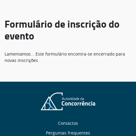
Formulário de inscrição do
evento
Mensagem
Lamentamos... Este formulário encontra-se encerrado para
novas inscrições.
de
estado
Sobre
Contactos
Perguntas frequentes