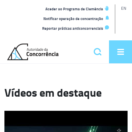
L
EN
Aceder ao Programa de Clemência
t
Notificar operação de concentração
Reportar práticas anticoncorrenciais
Back
to
Pesquisar
Ope
home
men
Menu
principal
Vídeos em destaque